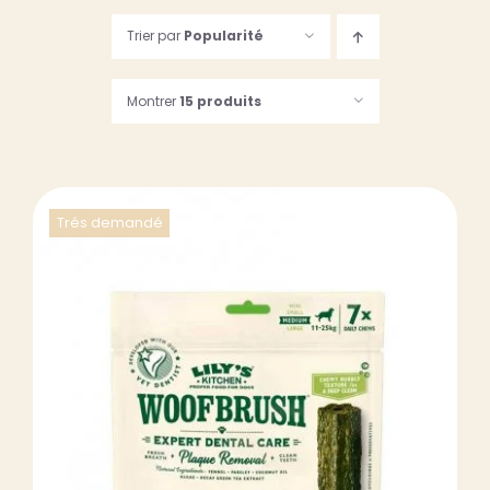
Trier par
Popularité
123, Rue des Dames
75017 PARIS
Montrer
15 produits
Suivez-nous…
06 61 24 54 29
09 81 74 34 32
Du lundi au samedi
de 9h30 à 19h30
Trés demandé
DÉTAILS