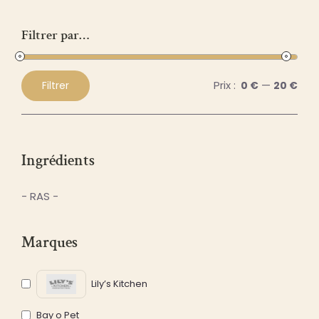
Filtrer par…
Prix :
—
Filtrer
0 €
20 €
Prix
Prix
min
max
Ingrédients
- RAS -
Marques
Lily’s Kitchen
Bay o Pet