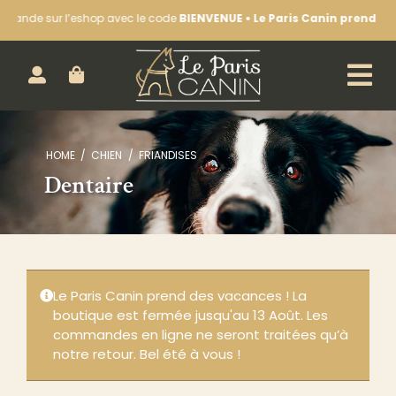
Passer
de sur l’eshop avec le code
BIENVENUE • Le Paris Canin prend des va
au
contenu
ACHETEZ EN LIGNE :
HOME
CHIEN
FRIANDISES
CHIEN
Dentaire
CHAT
LA BOUTIQUE
NOS SÉANCES D’ÉDUCATION
Le Paris Canin prend des vacances ! La
LE BLOG & NOTRE ACTUALITÉ
boutique est fermée jusqu'au 13 Août. Les
commandes en ligne ne seront traitées qu’à
CONTACTEZ-NOUS
notre retour. Bel été à vous !