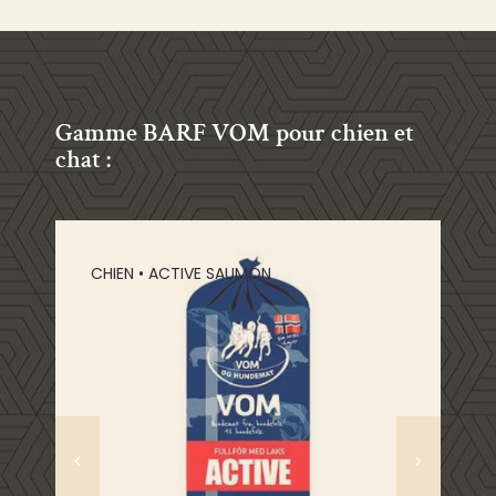
Gamme BARF VOM pour chien et
chat :
CHIEN • ACTIVE SAUMON
Composition : poulet, panse de b
Composition : poulet, porc et bœuf.
pulpe de betterave.