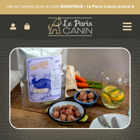
Passer
 l’eshop avec le code
BIENVENUE • Le Paris Canin prend des vacances
au
contenu