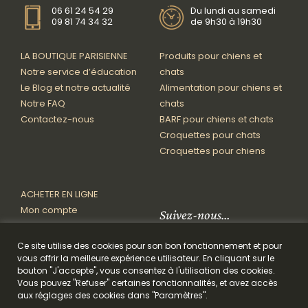
06 61 24 54 29
Du lundi au samedi
09 81 74 34 32
de 9h30 à 19h30
LA BOUTIQUE PARISIENNE
Produits pour chiens et
Notre service d’éducation
chats
Le Blog et notre actualité
Alimentation pour chiens et
Notre FAQ
chats
Contactez-nous
BARF pour chiens et chats
Croquettes pour chats
Croquettes pour chiens
ACHETER EN LIGNE
Mon compte
Suivez-nous…
Mon panier
Paiement • Livraison • Retour
Ce site utilise des cookies pour son bon fonctionnement et pour
Conditions de vente
vous offrir la meilleure expérience utilisateur. En cliquant sur le
bouton "J'accepte", vous consentez à l'utilisation des cookies.
Vous pouvez "Refuser" certaines fonctionnalités, et avez accès
© 2026 Le Paris Canin®. Tous droits réservés.
Design par Nekosign
|
aux réglages des cookies dans "Paramètres".
Mentions légales
|
Politique de confidentialité
|
Politique des