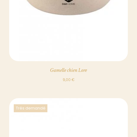
Gamelle chien Lore
9,00
€
Trés demandé