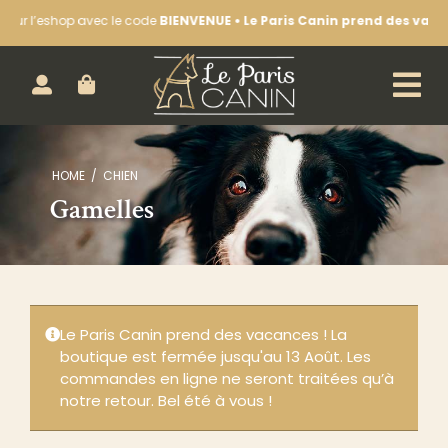
Passer
hop avec le code
BIENVENUE • Le Paris Canin prend des vacances !
La 
au
contenu
ACHETEZ EN LIGNE :
HOME
CHIEN
CHIEN
Gamelles
CHAT
LA BOUTIQUE
NOS SÉANCES D’ÉDUCATION
Le Paris Canin prend des vacances ! La
LE BLOG & NOTRE ACTUALITÉ
boutique est fermée jusqu'au 13 Août. Les
commandes en ligne ne seront traitées qu’à
CONTACTEZ-NOUS
notre retour. Bel été à vous !