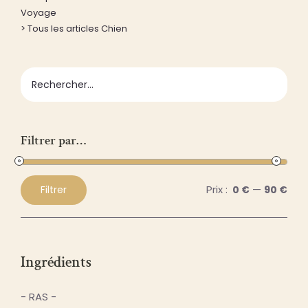
Voyage
> Tous les articles Chien
Filtrer par…
Prix :
—
Filtrer
0 €
90 €
Prix
Prix
min
max
Ingrédients
- RAS -