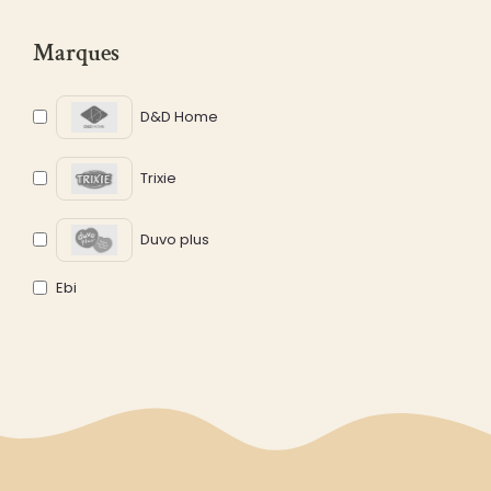
Marques
D&D Home
Trixie
Duvo plus
Ebi