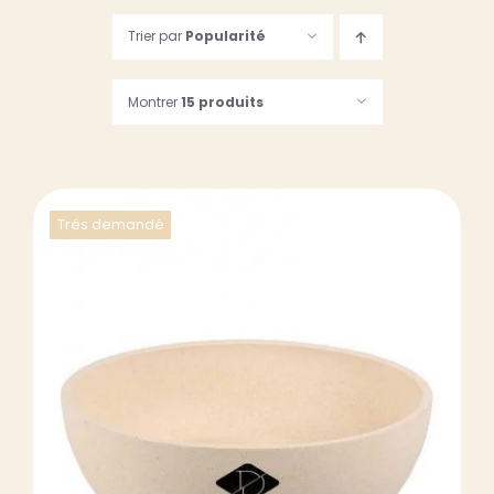
Trier par
Popularité
123, Rue des Dames
75017 PARIS
Montrer
15 produits
Suivez-nous…
06 61 24 54 29
09 81 74 34 32
Du lundi au samedi
de 9h30 à 19h30
Trés demandé
DÉTAILS