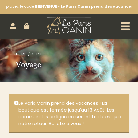
Passer
op avec le code
BIENVENUE • Le Paris Canin prend des vacances !
La b
au
contenu
ACHETEZ EN LIGNE :
HOME
CHAT
CHIEN
Voyage
CHAT
LA BOUTIQUE
NOS SÉANCES D’ÉDUCATION
Le Paris Canin prend des vacances ! La
LE BLOG & NOTRE ACTUALITÉ
boutique est fermée jusqu'au 13 Août. Les
commandes en ligne ne seront traitées qu’à
CONTACTEZ-NOUS
notre retour. Bel été à vous !