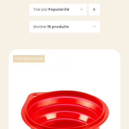
Trier par
Popularité
123, Rue des Dames
75017 PARIS
Montrer
15 produits
Suivez-nous…
06 61 24 54 29
09 81 74 34 32
Du lundi au samedi
de 9h30 à 19h30
Trés demandé
DÉTAILS