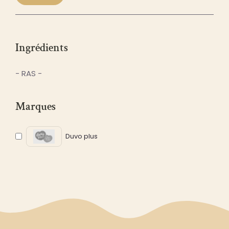
Prix
Prix
min
max
Ingrédients
- RAS -
Marques
Duvo plus