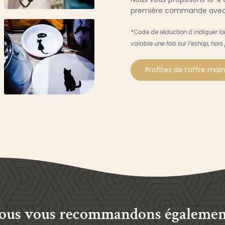
première commande avec
*
Code de r
éduction à indiquer l
valable une fois sur l’eshop, hors
Profitez de l’offre ma
ous vous recommandons également