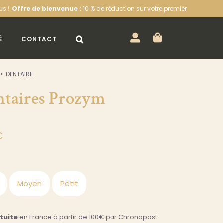
bienvenue :
10 % de réduction sur votre première commande sur l’eshop 
É
CONTACT
DENTAIRE
ntaires Prozym
€
Moyen
Petit
atuite
en France à partir de 100€ par Chronopost.