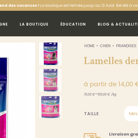
nces !
La boutique est fermée jusqu’au 13 Août. Bel été à vous !
Offre de 
IGNE
LA BOUTIQUE
ÉDUCATION
BLOG & ACTUALIT
HOME
CHIEN
FRIANDISES
Lamelles de
à partir de
14,00
–
70,00
€
100,00
€
/
kg
Mini
TAILLE

Livraison gr