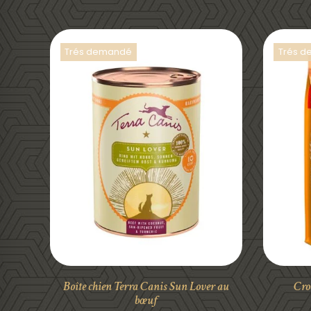
Trés demandé
Trés 
DÉTAILS
Boîte chien Terra Canis Sun Lover au
Cro
bœuf