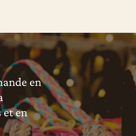
mande en
a
 et en