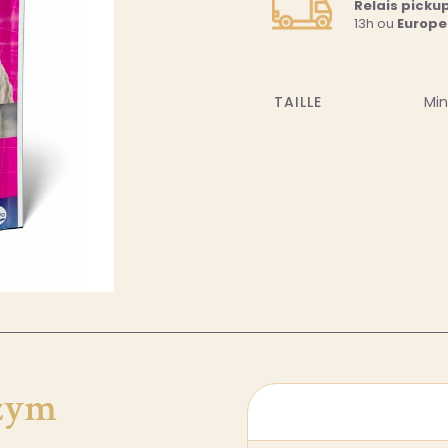
Relais picku
13h ou
Europe
TAILLE
Min
ozym