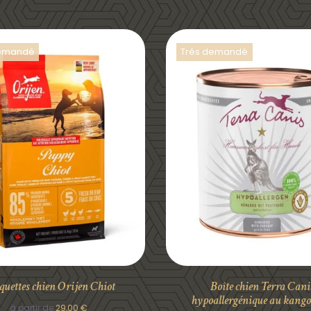
demandé
Trés demandé
DÉTAILS
DÉTAILS
quettes chien Orijen Chiot
Boîte chien Terra Cani
hypoallergénique au kang
à partir de
29,00
€