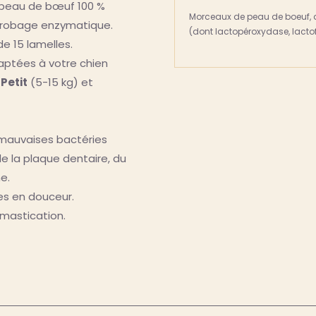
peau de bœuf 100 %
Morceaux de peau de boeuf, a
nrobage enzymatique.
(dont lactopéroxydase, lactof
e 15 lamelles.
daptées à votre chien
,
Petit
(5-15 kg) et
 mauvaises bactéries
e la plaque dentaire, du
e.
es en douceur.
 mastication.