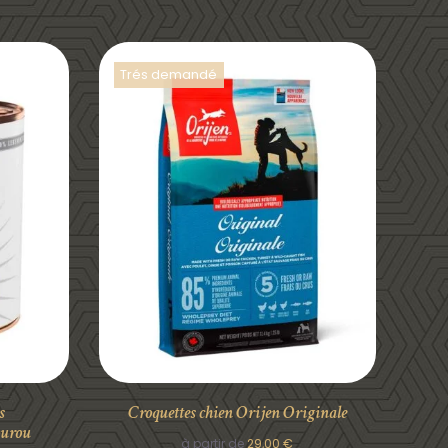
Trés demandé
DÉTAILS
s
Croquettes chien Orijen Originale
ourou
à partir de
29,00
€