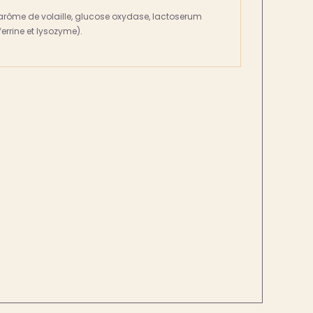
rôme de volaille, glucose oxydase, lactoserum
errine et lysozyme).