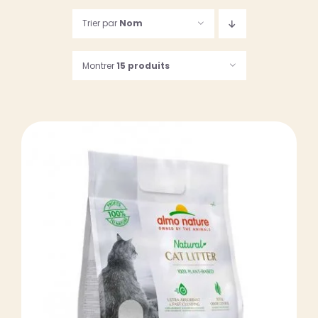
Trier par
Nom
123, Rue des Dames
75017 PARIS
Montrer
15 produits
Suivez-nous…
06 61 24 54 29
09 81 74 34 32
Du lundi au samedi
de 9h30 à 19h30
DÉTAILS