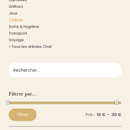
Griffoirs
Jeux
Litières
Soins & Hygiène
Transport
Voyage
> Tous les articles Chat
Filtrer par…
Prix :
—
Filtrer
10 €
30 €
Prix
Prix
min
max