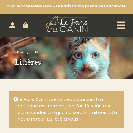
Passer
avec le code
BIENVENUE • Le Paris Canin prend des vacances !
La bout
au
contenu
ACHETEZ EN LIGNE :
HOME
CHAT
CHIEN
Litières
CHAT
LA BOUTIQUE
NOS SÉANCES D’ÉDUCATION
Le Paris Canin prend des vacances ! La
LE BLOG & NOTRE ACTUALITÉ
boutique est fermée jusqu'au 13 Août. Les
commandes en ligne ne seront traitées qu’à
CONTACTEZ-NOUS
notre retour. Bel été à vous !