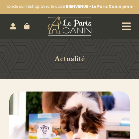
Passer
e sur l’eshop avec le code
BIENVENUE • Le Paris Canin prend des vac
au
contenu
ACHETEZ EN LIGNE :
Actualité
CHIEN
CHAT
LA BOUTIQUE
NOS SÉANCES D’ÉDUCATION
LE BLOG & NOTRE ACTUALITÉ
CONTACTEZ-NOUS