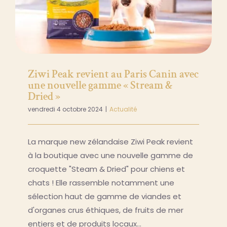
123, Rue des Dames
75017 PARIS
Suivez-nous…
06 61 24 54 29
Ziwi Peak revient au Paris Canin avec
09 81 74 34 32
une nouvelle gamme « Stream &
Du lundi au samedi
Dried »
de 9h30 à 19h30
vendredi 4 octobre 2024
|
Actualité
La marque new zélandaise Ziwi Peak revient
à la boutique avec une nouvelle gamme de
croquette "Steam & Dried" pour chiens et
chats ! Elle rassemble notamment une
sélection haut de gamme de viandes et
d'organes crus éthiques, de fruits de mer
entiers et de produits locaux…