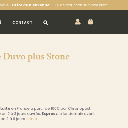
e bienvenue :
10 % de réduction sur votre première commande sur l’esho
É
CONTACT
e Duvo plus Stone
atuite
en France à partir de 100€ par Chronopost.
p
en 2 à 3 jours ouvrés,
Express
le lendemain avant
en 2 à 6 jours.
+ Info