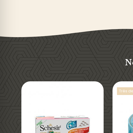
N
Trés 