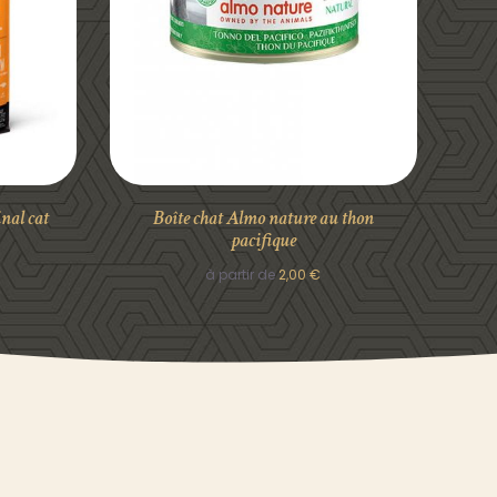
DÉTAILS
nal cat
Boîte chat Almo nature au thon
pacifique
à partir de
2,00
€