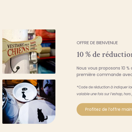
OFFRE DE BIENVENUE
10 % de réductio
Nous vous proposons 10 % d
première commande avec
*
Code de r
éduction à indiquer l
valable une fois sur l’eshop, hors
Profitez de l’offre ma