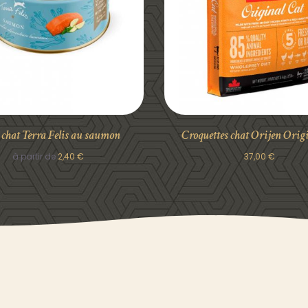
DÉTAILS
DÉTAILS
 chat Terra Felis au saumon
Croquettes chat Orijen Origi
à partir de
2,40
€
37,00
€