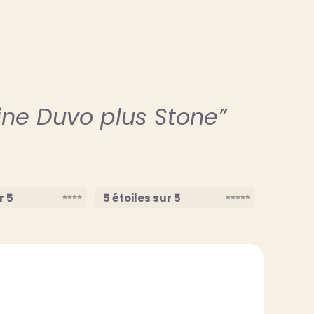
fine Duvo plus Stone”
r 5
5 étoiles sur 5