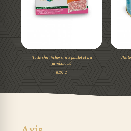
DÉTAILS
Boîte chat Schesir au poulet et au
Boîte
jambon x6
8,00
€
Avis