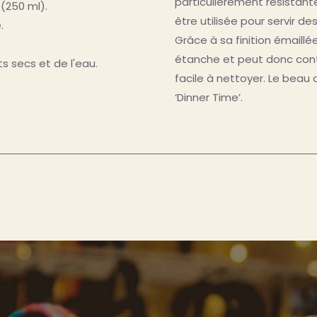
particulièrement résistant
 (250 ml).
être utilisée pour servir d
.
Grâce à sa finition émaillé
étanche et peut donc conten
s secs et de l'eau.
facile à nettoyer. Le beau d
‘Dinner Time’.