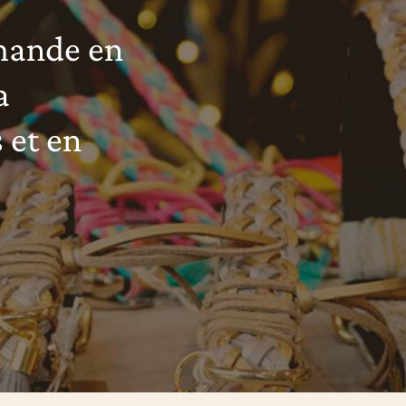
mande en
a
 et en