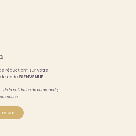
n
e réduction* sur votre
 le code
BIENVENUE
.
ors de la validation de commande,
 promotions.
intenant