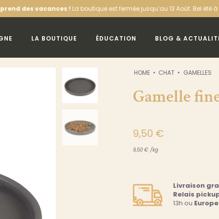
cances !
La boutique est fermée jusqu’au 13 Août. Bel été à vous !
Offre d
IGNE
LA BOUTIQUE
ÉDUCATION
BLOG & ACTUALIT
HOME
CHAT
GAMELLES
Gamelle fin
9,50
€
9,50
€
/
kg
Livraison gr
Relais picku
13h ou
Europe