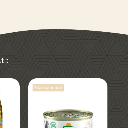
 :
Trés demandé