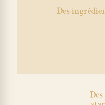
Des ingrédie
Des
sta