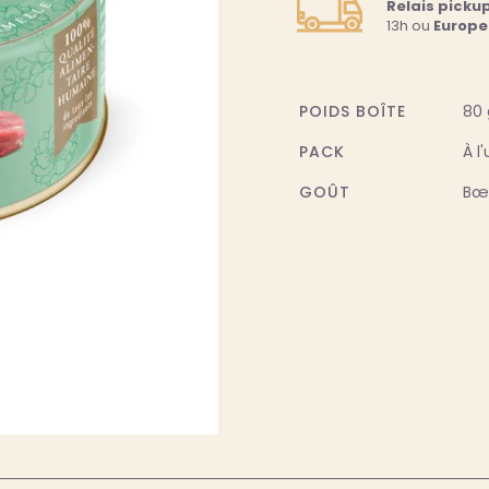
Relais picku
13h ou
Europe
POIDS BOÎTE
80 
PACK
À l
GOÛT
Bœ