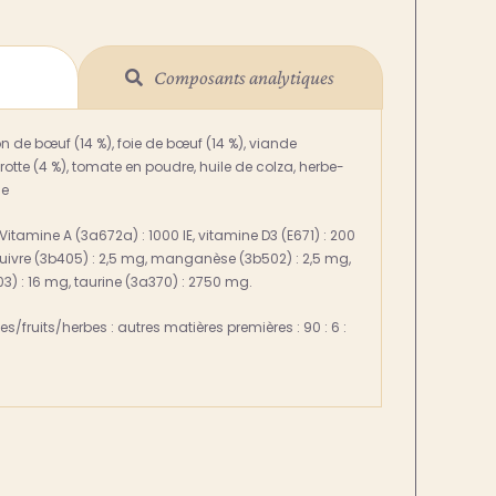
Composants analytiques
de bœuf (14 %), foie de bœuf (14 %), viande
otte (4 %), tomate en poudre, huile de colza, herbe-
he
Vitamine A (3a672a) : 1000 IE, vitamine D3 (E671) : 200
, cuivre (3b405) : 2,5 mg, manganèse (3b502) : 2,5 mg,
03) : 16 mg, taurine (3a370) : 2750 mg.
/fruits/herbes : autres matières premières : 90 : 6 :