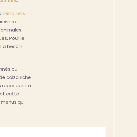
s
Terra Felis
rnivore
s animales
es. Pour le
t a besoin
onnés ou
de colza riche
s répondant à
 et cette
s menus qui