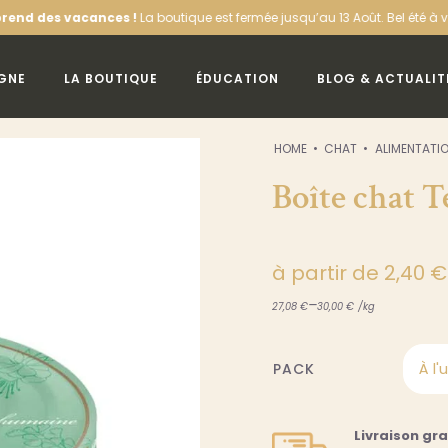
ces !
La boutique est fermée jusqu’au 13 Août. Bel été à vous !
Offre de b
IGNE
LA BOUTIQUE
ÉDUCATION
BLOG & ACTUALIT
HOME
CHAT
ALIMENTATI
Boîte chat T
à partir de
2,40
€
–
27,08
€
30,00
€
/
kg
À l'
PACK

Livraison gr