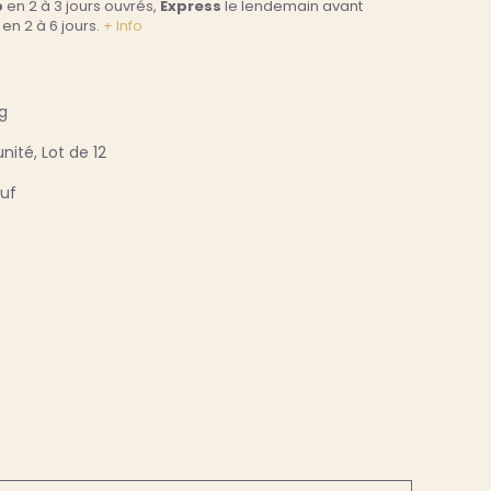
p
en 2 à 3 jours ouvrés,
Express
le lendemain avant
en 2 à 6 jours.
+ Info
g
'unité, Lot de 12
uf