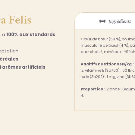
a Felis
Ingrédients
t à
100% aux standards
Cœur de bœuf (58 %), poumon 
musculaire de bœuf (4 %), car
eptation
aux-chats*, minéraux. *Sèc
éréales
Additifs nutritionnels/kg :
 arômes artificiels
IE, vitamine E (3a700) : 60 IE
iode (3b202) : 1 mg, zinc (3b6
Proportion :
Viande : Légumes
4.