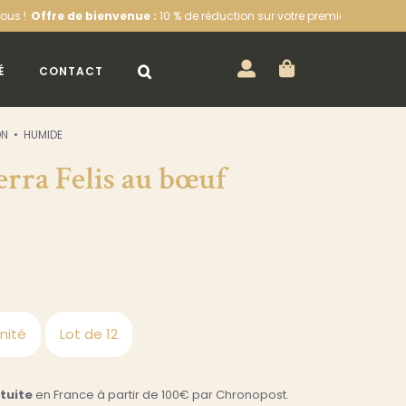
ienvenue :
10 % de réduction sur votre première commande sur l’eshop a
É
CONTACT
ON
HUMIDE
erra Felis au bœuf
unité
Lot de 12
atuite
en France à partir de 100€ par Chronopost.