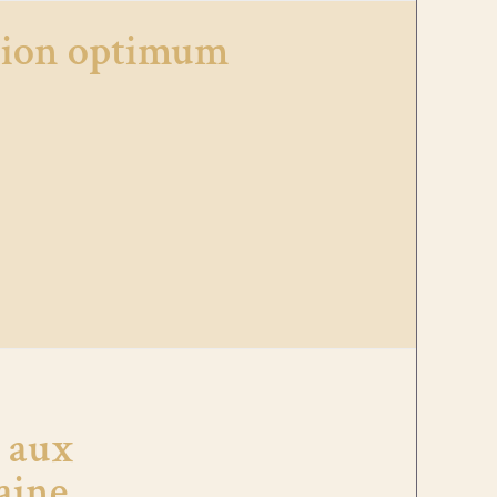
ition optimum
 aux
aine