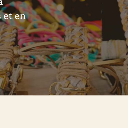
a
 et en