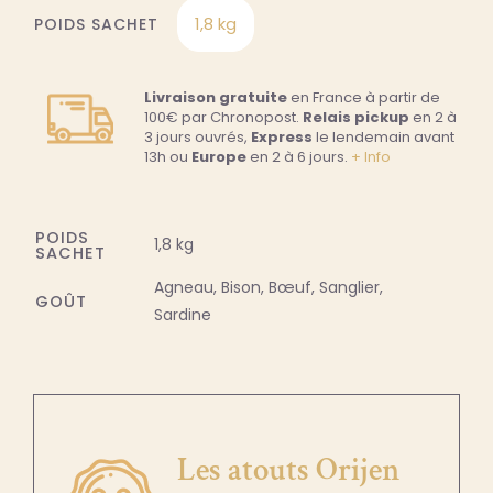
1,8 kg
POIDS SACHET

Livraison gratuite
en France à partir de
100€ par Chronopost.
Relais pickup
en 2 à
3 jours ouvrés,
Express
le lendemain avant
13h ou
Europe
en 2 à 6 jours.
+ Info
POIDS
1,8 kg
SACHET
Agneau, Bison, Bœuf, Sanglier,
GOÛT
Sardine
Les atouts Orijen