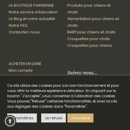
LA BOUTIQUE PARISIENNE
Produits pour chiens et
Notre service d’éducation
chats
Le Blog et notre actualité
Alimentation pour chiens et
Notre FAQ
chats
Contactez-nous
BARF pour chiens et chats
Croquettes pour chats
Croquettes pour chiens
ACHETER EN LIGNE
Mon compte
Suivez-nous…
Mon panier
Paiement • Livraison • Retour
Ce site utilise des cookies pour son bon fonctionnement et pour
Conditions de vente
vous offrir la meilleure expérience utilisateur. En cliquant sur le
bouton "J'accepte", vous consentez à l'utilisation des cookies.
Vous pouvez "Refuser" certaines fonctionnalités, et avez accès
© 2026 Le Paris Canin®. Tous droits réservés.
Design par Nekosign
|
aux réglages des cookies dans "Paramètres".
Mentions légales
|
Politique de confidentialité
|
Politique des
cookies
.
Paramètres
Je refuse
J'accepte