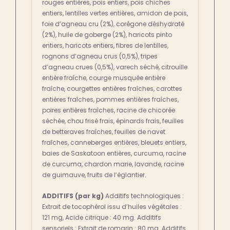
rouges entières, pois entiers, pois chiches
entiers, lentilles vertes entières, amidon de pois,
foie d’agneau cru (2%), corégone déshydraté
(2%), huile de goberge (2%), haricots pinto
entiers, haricots entiers, fibres de lentilles,
rognons d’agneau crus (0,5%), tripes
d’agneau crues (0,5%), varech séché, citrouille
entière fraîche, courge musquée entière
fraîche, courgettes entières fraîches, carottes
entières fraîches, pommes entières fraîches,
poires entières fraîches, racine de chicorée
séchée, chou frisé frais, épinards frais, feuilles
de betteraves fraîches, feuilles de navet
fraîches, canneberges entières, bleuets entiers,
baies de Saskatoon entières, curcuma, racine
de curcuma, chardon marie, lavande, racine
de guimauve, fruits de l’églantier.
ADDITIFS (par kg)
Additifs technologiques :
Extrait de tocophérol issu d’huiles végétales :
121 mg, Acide citrique : 40 mg. Additifs
sensoriels : Extrait de romarin : 80 mg. Additifs