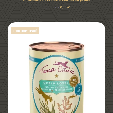
à partir de
6,00
€
Trés demandé
DÉTAILS