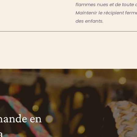
flammes nues et de toute 
Maintenir le récipient fer
des enfants.
mande en
a