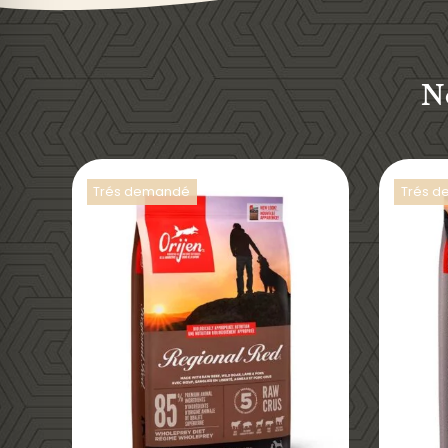
N
Trés demandé
Trés 
DÉTAILS