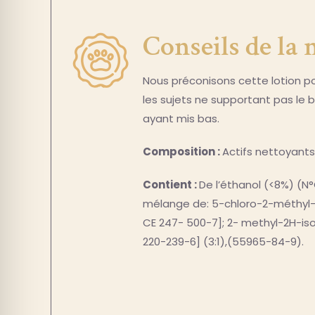
Conseils de la
Nous préconisons cette lotion po
les sujets ne supportant pas le b
ayant mis bas.
Composition :
Actifs nettoyants,
Contient :
De l’éthanol (<8%) (N
mélange de: 5-chloro-2-méthyl-
CE 247- 500-7]; 2- methyl-2H-is
220-239-6] (3:1),(55965-84-9).