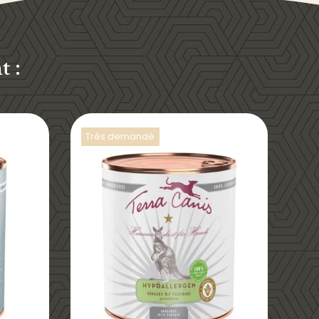
 :
Trés demandé
DÉTAILS