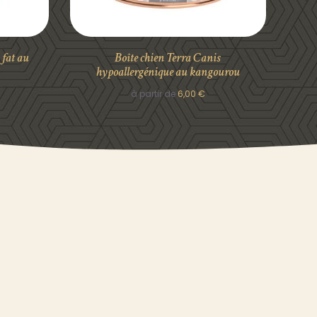
 fat au
Boîte chien Terra Canis
hypoallergénique au kangourou
à partir de
6,00
€