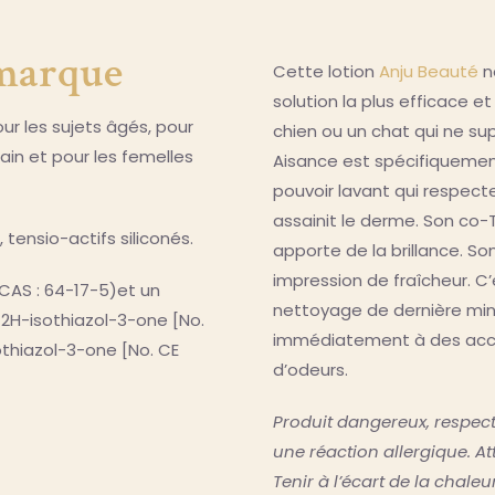
 marque
Cette lotion
Anju Beauté
n
solution la plus efficace et
ur les sujets âgés, pour
chien ou un chat qui ne sup
ain et pour les femelles
Aisance est spécifiquemen
pouvoir lavant qui respecte
assainit le derme. Son co-T
 tensio-actifs siliconés.
apporte de la brillance. So
impression de fraîcheur. C’
°CAS : 64-17-5)et un
nettoyage de dernière min
2H-isothiazol-3-one [No.
immédiatement à des acci
othiazol-3-one [No. CE
d’odeurs.
Produit dangereux, respect
une réaction allergique. At
Tenir à l’écart de la chale