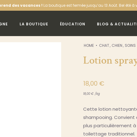
nces !
La boutique est fermée jusqu’au 13 Août. Bel été à vous !
Offre de 
IGNE
LA BOUTIQUE
ÉDUCATION
BLOG & ACTUALIT
HOME
CHAT
CHIEN
SOINS
Lotion spra
18,00
€
18,00
€
/
kg
Cette lotion nettoyant
shampooing. Convient à
plus particulièrement à
toilettage traditionnel.