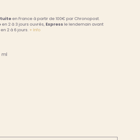
atuite
en France à partir de 100€ par Chronopost.
p
en 2 à 3 jours ouvrés,
Express
le lendemain avant
en 2 à 6 jours.
+ Info
 ml