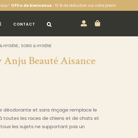
bienvenue :
10 % de réduction sur votre première commande sur l’eshop 
É
CONTACT
 & HYGIÈNE
SOINS & HYGIÈNE
y Anju Beauté Aisance
e déodorante et sans rinçage remplace le
 toutes les races de chiens et de chats et
 tous les sujets ne supportant pas un