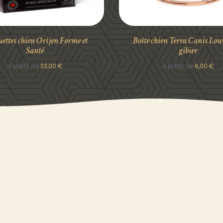
ettes chien Orijen Forme et
Boîte chien Terra Canis Low
Santé
gibier
à partir de
33,00
€
à partir de
6,00
€