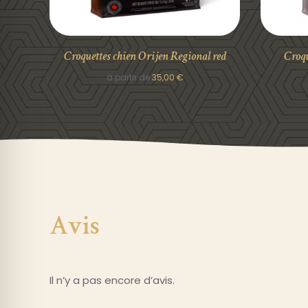
Croquettes chien Orijen Regional red
Croqu
à partir de
35,00
€
Avis
Il n’y a pas encore d’avis.