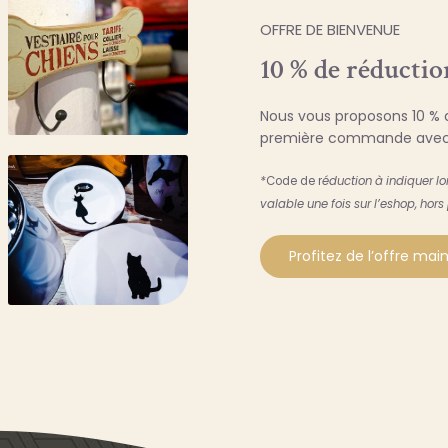
OFFRE DE BIENVENUE
10 % de réductio
Nous vous proposons 10 % d
première commande avec
*
Code de r
éduction à indiquer l
valable une fois sur l’eshop, hors
Profitez de l’offre ma