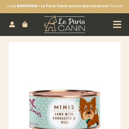
Passer
NUE • Le Paris Canin prend des vacances !
La boutique est fermée jusq
au
contenu