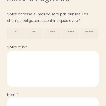
Votre adresse e-mail ne sera pas publiée.
Les
champs obligatoires sont indiqués avec
*
1 étoile
2 étoiles
3 étoiles
4 étoiles
5 étoiles
sur 5
sur 5
sur 5
sur 5
sur 5
Votre avis
*
Nom
*