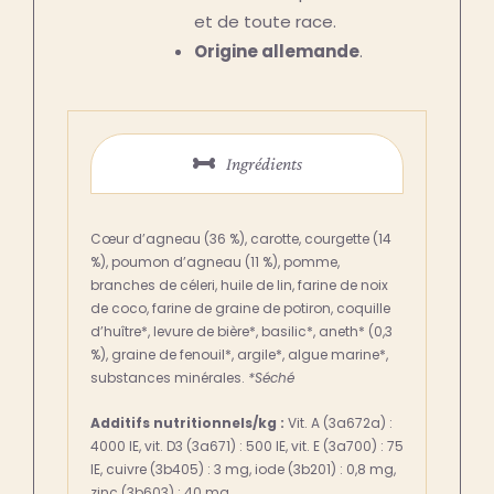
et de toute race.
Origine allemande
.
Ingrédients
Cœur d’agneau (36 %), carotte, courgette (14
%), poumon d’agneau (11 %), pomme,
branches de céleri, huile de lin, farine de noix
de coco, farine de graine de potiron, coquille
d’huître*, levure de bière*, basilic*, aneth* (0,3
%), graine de fenouil*, argile*, algue marine*,
substances minérales.
*Séché
Additifs nutritionnels/kg :
Vit. A (3a672a) :
4000 IE, vit. D3 (3a671) : 500 IE, vit. E (3a700) : 75
IE, cuivre (3b405) : 3 mg, iode (3b201) : 0,8 mg,
zinc (3b603) : 40 mg.