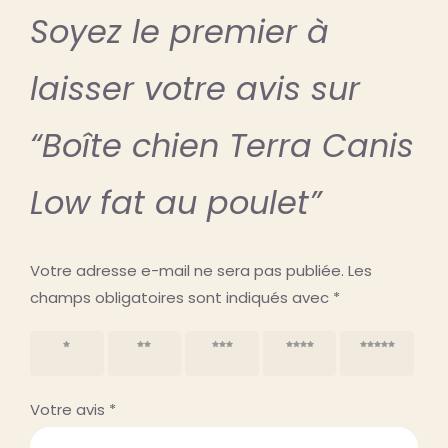
Soyez le premier à
laisser votre avis sur
“Boîte chien Terra Canis
Low fat au poulet”
Votre adresse e-mail ne sera pas publiée.
Les
champs obligatoires sont indiqués avec
*
1 étoile
2 étoiles
3 étoiles
4 étoiles
5 étoiles
sur 5
sur 5
sur 5
sur 5
sur 5
Votre avis
*