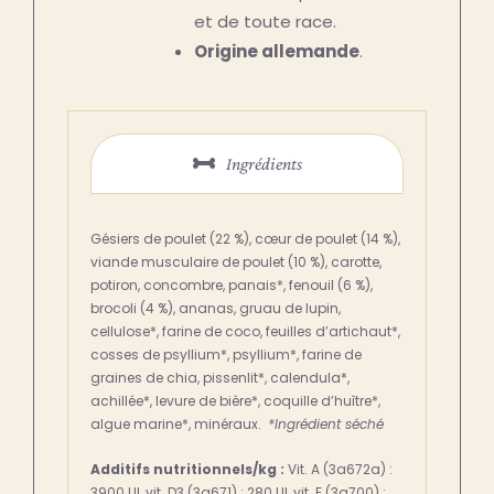
et de toute race.
Origine allemande
.
Ingrédients
Gésiers de poulet (22 %), cœur de poulet (14 %),
viande musculaire de poulet (10 %), carotte,
potiron, concombre, panais*, fenouil (6 %),
brocoli (4 %), ananas, gruau de lupin,
cellulose*, farine de coco, feuilles d’artichaut*,
cosses de psyllium*, psyllium*, farine de
graines de chia, pissenlit*, calendula*,
achillée*, levure de bière*, coquille d’huître*,
algue marine*, minéraux.
*Ingrédient séché
Additifs nutritionnels/kg :
Vit. A (3a672a) :
3900 UI, vit. D3 (3a671) : 280 UI, vit. E (3a700) :