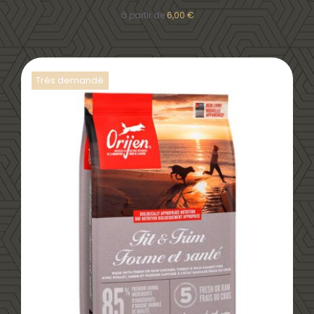
à partir de
6,00
€
Trés demandé
DÉTAILS