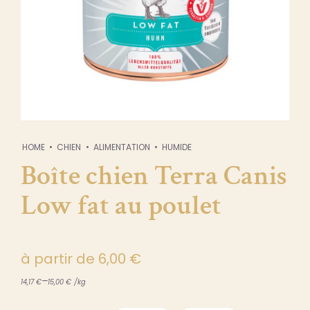
HOME
CHIEN
ALIMENTATION
HUMIDE
Boîte chien Terra Canis
Low fat au poulet
à partir de
6,00
€
–
14,17
€
15,00
€
/
kg