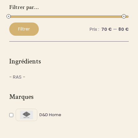
Filtrer par…
Prix :
—
Filtrer
70 €
80 €
Prix
Prix
min
max
Ingrédients
- RAS -
Marques
D&D Home