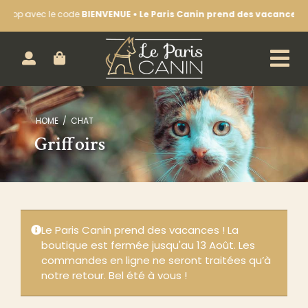
Passer
shop avec le code
BIENVENUE • Le Paris Canin prend des vacances !
La
au
contenu
ACHETEZ EN LIGNE :
HOME
CHAT
CHIEN
Griffoirs
CHAT
LA BOUTIQUE
NOS SÉANCES D’ÉDUCATION
Le Paris Canin prend des vacances ! La
LE BLOG & NOTRE ACTUALITÉ
boutique est fermée jusqu'au 13 Août. Les
commandes en ligne ne seront traitées qu’à
CONTACTEZ-NOUS
notre retour. Bel été à vous !