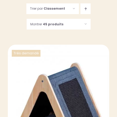
Trier par
Classement
123, Rue des Dames
75017 PARIS
Montrer
45 produits
Suivez-nous…
06 61 24 54 29
09 81 74 34 32
Du lundi au samedi
de 9h30 à 19h30
Trés demandé
DÉTAILS