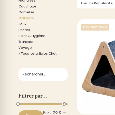
Friandises
Trier par
Popularité
Couchage
Gamelles
Griffoirs
Jeux
Trés demandé
Litières
Soins & Hygiène
Transport
Voyage
> Tous les articles Chat
DÉ
Filtrer par…
Prix :
—
70 €