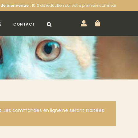
ienvenue :
10 % de réduction sur votre première commande sur l’eshop a
É
CONTACT
ût. Les commandes en ligne ne seront traitées