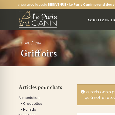
Passer
sur l’eshop avec le code
BIENVENUE • Le Paris Canin prend des vacan
au
contenu
ACHETEZ EN L
HOME
CHAT
Griffoirs
Articles pour chats
Le Paris Canin 
qu’à notre retou
Alimentation
• Croquettes
• Humide