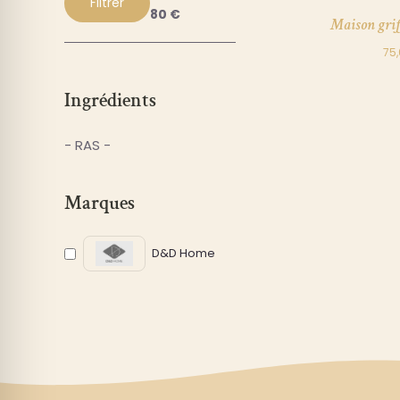
Filtrer
Prix
Prix
80 €
Maison grif
min
max
75
Ingrédients
- RAS -
Marques
D&D Home