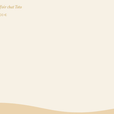
foir chat Toto
,00
€